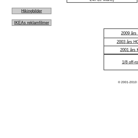
Hikingbilder
IKEAs reklamfilmer
2009 år
2003 års H
2001 års
1/8 off-r
© 2001-2010