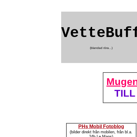
VetteBuf
(blandad röra...)
Mugen
TILL
PHs Mobil Fotoblog
(bilder direkt från mobilen, från bl.a.
24h Le Mans)