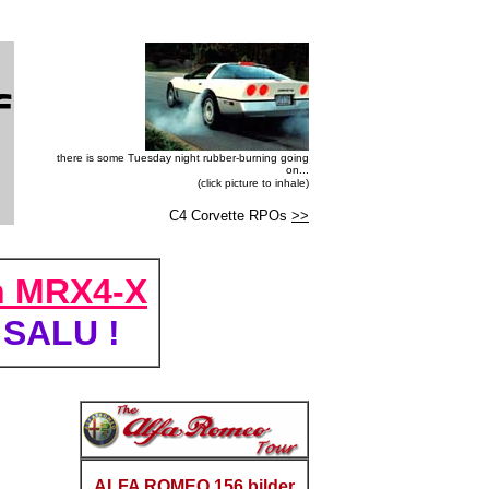
f
there is some Tuesday night rubber-burning going
on...
(click picture to inhale)
C4 Corvette RPOs
>>
 MRX4-X
 SALU !
ALFA ROMEO 156 bilder