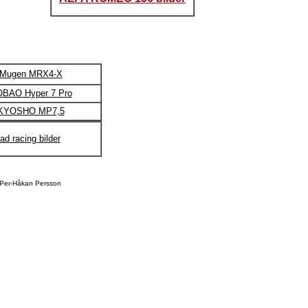
s Mugen MRX4-X
OBAO Hyper 7 Pro
 KYOSHO MP7,5
oad racing bilder
 Per-Håkan Persson